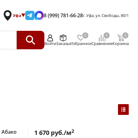
8 (999) 781-66-28
Уфа
г. Уфа, ул. Свободы, 80/1
0
0
0
Войти
Заказы
Избранное
Сравнение
Корзина
2
 Абако
1 670
руб./м