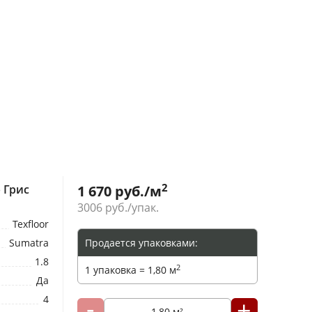
2
 Грис
1 670
руб./м
3006
руб./упак.
Texfloor
Sumatra
Продается упаковками:
1.8
2
1 упаковка = 1,80 м
Да
4