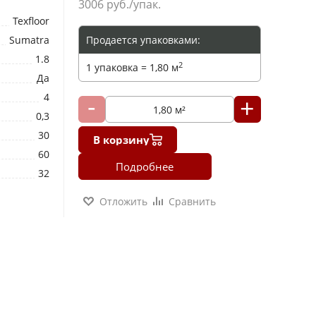
3006
руб./упак.
Texfloor
Sumatra
Продается упаковками:
1.8
2
1 упаковка = 1,80 м
Да
4
0,3
30
В корзину
60
Подробнее
32
Отложить
Сравнить