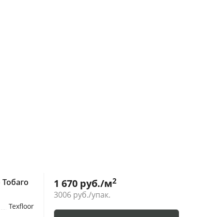
2
 Тобаго
1 670
руб./м
3006
руб./упак.
Texfloor