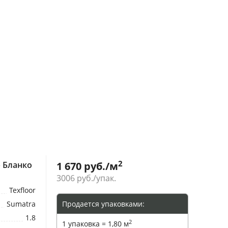
2
 Бланко
1 670
руб./м
3006
руб./упак.
Texfloor
Sumatra
Продается упаковками:
1.8
2
1 упаковка = 1,80 м