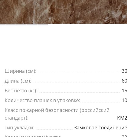
Телефон
*
E-mail
Комментарий
Ширина (см):
30
Длина (см):
60
Я согласен на
обработку персональных данных
Вес нетто (кг):
15
Количество плашек в упаковке:
10
*
— Обязательные поля
Класс пожарной безопасности (российский
Отправить
стандарт):
КМ2
Тип укладки:
Замковое соединение