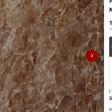
3
С
3
К