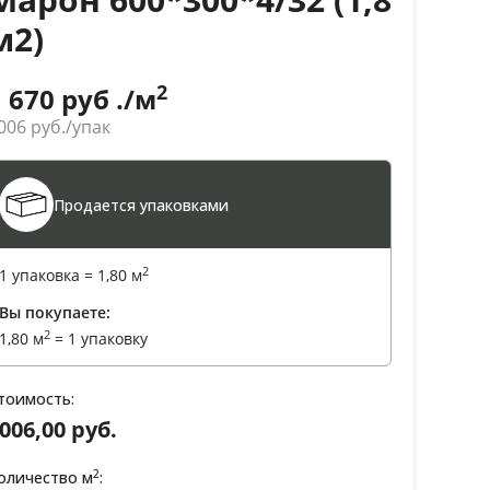
м2)
2
1 670
руб ./м
006
руб./упак
Продается упаковками
2
1 упаковка =
1,80
м
Вы покупаете:
2
1,80
м
=
1 упаковку
тоимость:
006,00 руб.
2
оличество м
: