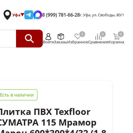
8 (999) 781-66-28
Уфа
г. Уфа, ул. Свободы, 80/1
0
0
0
Войти
Заказы
Избранное
Сравнение
Корзина
Есть в наличии
Плитка ПВХ Texfloor
СУМАТРА 115 Мрамор
Марон 600*300*4/32 (1,8