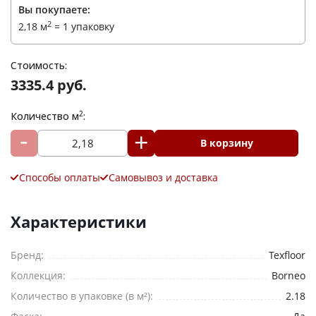
Вы покупаете:
2
2,18
м
=
1 упаковку
Стоимость:
3335.4 руб.
2
Количество м
:
В корзину
Способы оплаты
Самовывоз и доставка
Ваше имя
*
Характеристики
Телефон
*
Бренд:
Texfloor
Коллекция:
Borneo
E-mail
Количество в упаковке (в м²):
2.18