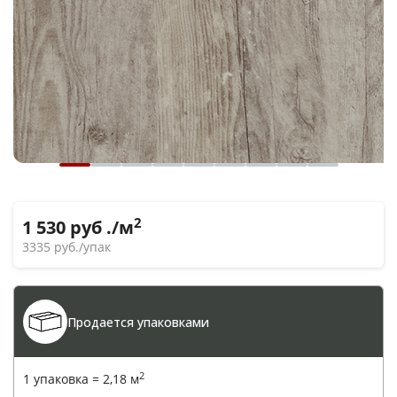
2
1 530
руб ./м
3335
руб./упак
Продается упаковками
2
1 упаковка =
2,18
м