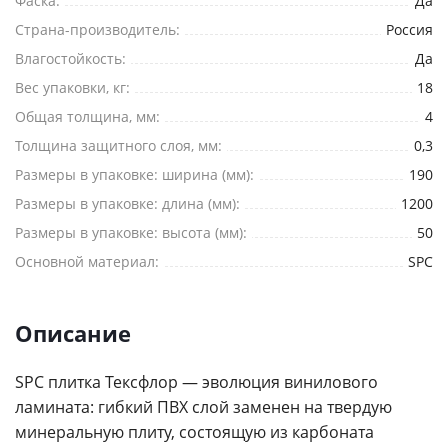
Фаска:
Да
Комментарий
Страна-производитель:
Россия
Влагостойкость:
Да
Вес упаковки, кг:
18
Общая толщина, мм:
4
Я согласен на
обработку персональных данных
Толщина защитного слоя, мм:
0,3
Размеры в упаковке: ширина (мм):
190
*
— Обязательные поля
Размеры в упаковке: длина (мм):
1200
Отправить
Размеры в упаковке: высота (мм):
50
Основной материал:
SPC
Описание
SPC плитка Тексфлор — эволюция винилового
ламината: гибкий ПВХ слой заменен на твердую
минеральную плиту, состоящую из карбоната