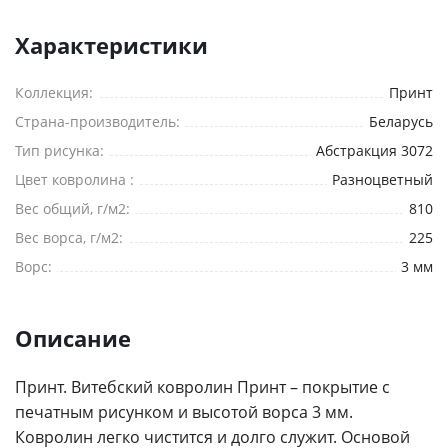
Я согласен на
обработку персональных данных
Характеристики
*
— Обязательные поля
Отправить
Коллекция:
Принт
Страна-производитель:
Беларусь
Тип рисунка:
Абстракция 3072
Цвет ковролина :
Разноцветный
Вес общий, г/м2:
810
Вес ворса, г/м2:
225
Ворс:
3 мм
Описание
Принт. Витебский ковролин Принт – покрытие с
печатным рисунком и высотой ворса 3 мм.
Ковролин легко чистится и долго служит. Основой