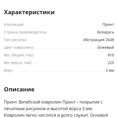
Я согласен на
обработку персональных данных
Характеристики
*
— Обязательные поля
Отправить
Коллекция:
Принт
Страна-производитель:
Беларусь
Тип рисунка:
Абстракция 2648
Цвет ковролина :
Бежевый
Вес общий, г/м2:
810
Вес ворса, г/м2:
225
Ворс:
3 мм
Описание
Принт. Витебский ковролин Принт – покрытие с
печатным рисунком и высотой ворса 3 мм.
Ковролин легко чистится и долго служит. Основой