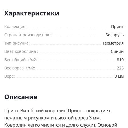
Я согласен на
обработку персональных данных
Характеристики
*
— Обязательные поля
Отправить
Коллекция:
Принт
Страна-производитель:
Беларусь
Тип рисунка:
Геометрия
Цвет ковролина :
Синий
Вес общий, г/м2:
810
Вес ворса, г/м2:
225
Ворс:
3 мм
Описание
Принт. Витебский ковролин Принт – покрытие с
печатным рисунком и высотой ворса 3 мм.
Ковролин легко чистится и долго служит. Основой