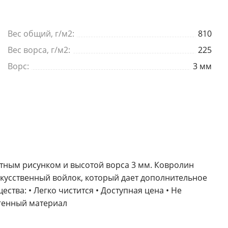
Я согласен на
обработку персональных данных
*
— Обязательные поля
Вес общий, г/м2:
810
Отправить
Вес ворса, г/м2:
225
Ворс:
3 мм
атным рисунком и высотой ворса 3 мм. Ковролин
искусственный войлок, который дает дополнительное
ства: • Легко чистится • Доступная цена • Не
ргенный материал