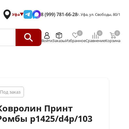
8 (999) 781-66-28
Уфа
г. Уфа, ул. Свободы, 80/1
0
0
0
Войти
Заказы
Избранное
Сравнение
Корзина
Под заказ
Ковролин Принт
Ромбы p1425/d4p/103