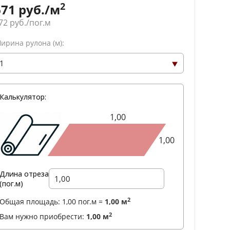
2
671
руб./м
72
руб./пог.м
ирина рулона (м):
Калькулятор:
1,00
1,00
Длина отреза
(пог.м)
2
Общая площадь:
1,00
пог.м =
1,00
м
2
Вам нужно приобрести:
1,00
м