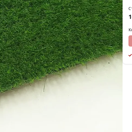
С
1
К