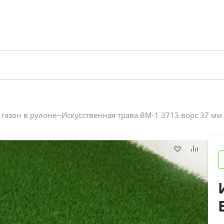
газон в рулоне
Искусственная трава BM-1 3713 ворс 37 мм