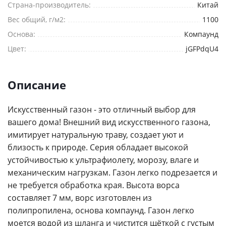
Страна-производитель:
Китай
Вес общий, г/м2:
1100
Основа:
Компаунд
Цвет:
jGFPdqU4
Ваше имя
*
Описание
Телефон
*
Искусственный газон - это отличный выбор для
вашего дома! Внешний вид искусственного газона,
E-mail
имитирует натуральную траву, создает уют и
близость к природе. Серия обладает высокой
устойчивостью к ультрафиолету, морозу, влаге и
Комментарий
механическим нагрузкам. Газон легко подрезается и
не требуется обработка края. Высота ворса
составляет 7 мм, ворс изготовлен из
полипропилена, основа компаунд. Газон легко
моется водой из шланга и чистится щёткой с густым